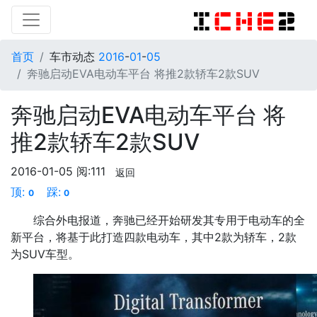
首页
车市动态
2016
-
01
-
05
奔驰启动EVA电动车平台 将推2款轿车2款SUV
奔驰启动EVA电动车平台 将
推2款轿车2款SUV
2016-01-05
阅:111
返回
顶:
踩:
0
0
综合外电报道，奔驰已经开始研发其专用于电动车的全
新平台，将基于此打造四款电动车，其中2款为轿车，2款
为SUV车型。