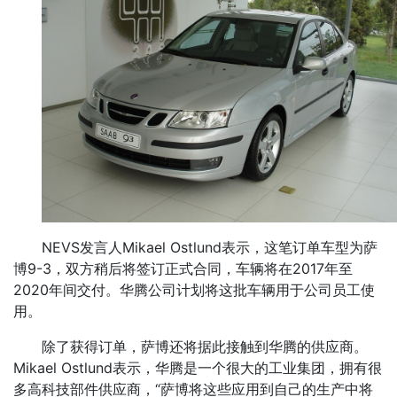
NEVS发言人Mikael Ostlund表示，这笔订单车型为萨
博9-3，双方稍后将签订正式合同，车辆将在2017年至
2020年间交付。华腾公司计划将这批车辆用于公司员工使
用。
除了获得订单，萨博还将据此接触到华腾的供应商。
Mikael Ostlund表示，华腾是一个很大的工业集团，拥有很
多高科技部件供应商，“萨博将这些应用到自己的生产中将