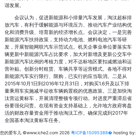
谐发展。
会议认为，促进新能源和小排量汽车发展，淘汰超标排
放汽车，有利于缓解能源与环境压力、推动汽车产业结构优
化和消费升级、培育新的经济增长点。会议决定，一是完善
新能源汽车扶持政策，支持动力电池、燃料电池汽车等研
发，开展智能网联汽车示范试点。机关企事业单位要落实车
辆更新中新能源汽车占比要求，加大对新增及更新公交车中
新能源汽车比例的考核力度，对不达标地区要扣减燃油和运
营补贴。创新分时租赁、车辆共享等运营模式。各地不得对
新能源汽车实行限行、限购，已实行的应当取消。二是从
2015年10月1日到2016年12月31日，对购买1.6升及以下排
量乘用车实施减半征收车辆购置税的优惠政策。三是加快淘
汰营运黄标车，开展清理整顿专项行动。对进度严重滞后省
份要强化问责。在现有资金支持基础上，允许地方政府将盘
活的财政存量资金用于推动淘汰工作。确保完成到2017年
全国基本淘汰黄标车任务。
您的爱车儿
©www.iche2.com
2026
粤ICP备15095388�
hosting by: