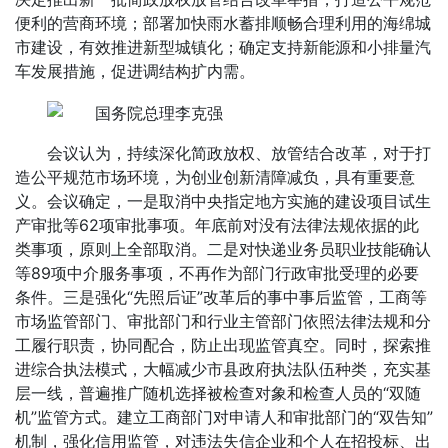
便利的营商环境；部署加快雨水蓄排顺畅合理利用的海绵城
市建设，有效推进新型城镇化；确定支持新能源和小排量汽
车发展措施，促进调结构扩内需。
会议认为，持续深化简政放权、放管结合改革，对于打
造公平规范市场环境，为创业创新清障减负，具有重要意
义。会议确定，一是取消中央指定地方实施的建设项目试生
产审批等62项审批事项。年底前对没有法律法规依据的此
类事项，原则上全部取消。二是对快递业务员职业技能确认
等89项中介服务事项，不再作为部门行政审批受理的必要
条件。三是强化“先照后证”改革后的事中事后监管，工商等
市场监管部门、审批部门和行业主管部门依照法律法规和分
工履行职责，协同配合，防止出现监管真空。同时，探索推
进综合执法模式，大幅减少市县政府执法队伍种类，充实基
层一线，普遍推广随机选择被检查对象和检查人员的“双随
机”监管方式。建立工商部门对申请人和审批部门的“双告知”
机制，强化信用监管，对违法失信企业和个人在招投标、出