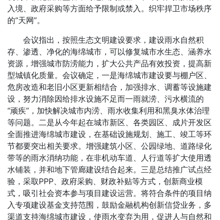
入境、政府采购等方面给予限制或禁入。织牢捍卫市场秩序
的“天网”。
会议指出，按照生态文明建设要求，建设雨水自然积
存、渗透、净化的海绵城市，可以修复城市水生态、涵养水
资源，增强城市防涝能力，扩大公共产品有效投资，提高新
型城镇化质量。会议确定，一是海绵城市建设要与棚户区、
危房改造和老旧小区更新相结合，加强排水、调蓄等设施建
设，努力消除因给排水设施不足而一雨就涝、污水横流的
“顽疾”，加快解决城市内涝、雨水收集利用和黑臭水体治理
等问题。二是从今年起在城市新区、各类园区、成片开发区
全面推进海绵城市建设，在基础设施规划、施工、竣工等环
节都要突出相关要求。增强建筑小区、公园绿地、道路绿化
带等的雨水消纳功能，在非机动车道、人行道等扩大使用透
水铺装，并和地下管廊建设结合起来。三是总结推广试点经
验，采取PPP、政府采购、财政补贴等方式，创新商业模
式，吸引社会资本参与项目建设运营。将符合条件的项目纳
入专项建设基金支持范围，鼓励金融机构创新信贷业务，多
渠道支持海绵城市建设，使雨水变弃为用，促进人与自然和