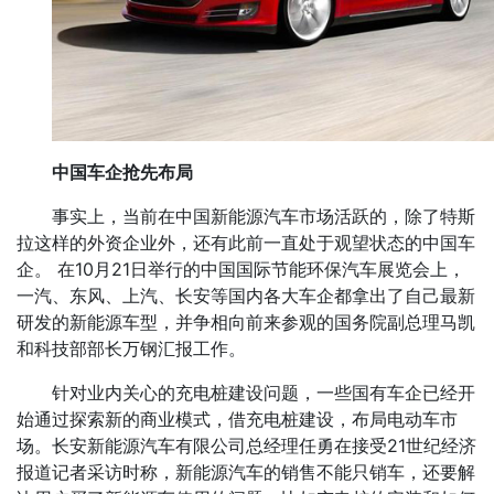
中国车企抢先布局
事实上，当前在中国新能源汽车市场活跃的，除了特斯
拉这样的外资企业外，还有此前一直处于观望状态的中国车
企。 在10月21日举行的中国国际节能环保汽车展览会上，
一汽、东风、上汽、长安等国内各大车企都拿出了自己最新
研发的新能源车型，并争相向前来参观的国务院副总理马凯
和科技部部长万钢汇报工作。
针对业内关心的充电桩建设问题，一些国有车企已经开
始通过探索新的商业模式，借充电桩建设，布局电动车市
场。长安新能源汽车有限公司总经理任勇在接受21世纪经济
报道记者采访时称，新能源汽车的销售不能只销车，还要解