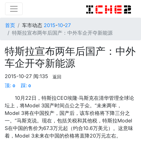
首页
车市动态
2015
-
10
-
27
特斯拉宣布两年后国产：中外车企开夺新能源
特斯拉宣布两年后国产：中外
车企开夺新能源
2015-10-27
阅:135
返回
顶:
踩:
0
0
10月22日，特斯拉CEO埃隆·马斯克在清华管理全球论
坛上，将Model 3国产时间点公之于众。“未来两年，
Model 3将在中国投产，国产后，该车价格将下降三分之
一。”马斯克说。现在，包括关税和其他税，特斯拉Model
S在中国的售价为67.3万元起（约合10.6万美元）。这意味
着，Model 3未来在中国的价格将直降20万元左右。