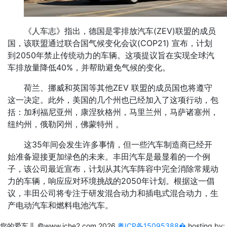
《人车志》指出，德国是零排放汽车(ZEV)联盟的成员
国，该联盟通过联合国气候变化会议(COP21) 宣布，计划
到2050年禁止传统动力的车辆。这项提议旨在实现全球汽
车排放量降低40%，并帮助避免气候的变化。
荷兰、挪威和英国等其他ZEV 联盟的成员国也将遵守
这一决定。此外，美国的几个州也已经加入了这项行动，包
括：加利福尼亚州，康涅狄格州，马里兰州，马萨诸塞州，
纽约州，俄勒冈州，佛蒙特州 。
这35年间会发生许多事情，但一些汽车制造商已经开
始准备迎接更加绿色的未来。丰田汽车是最显着的一个例
子，该公司最近宣布，计划从其汽车阵容中完全消除常规动
力的车辆，响应应对环境挑战的2050年计划。根据这一倡
议，丰田公司将专注于研发混合动力和插电式混合动力，生
产电动汽车和燃料电池汽车。
您的爱车儿
©www.iche2.com
2026
粤ICP备15095388�
hosting by: