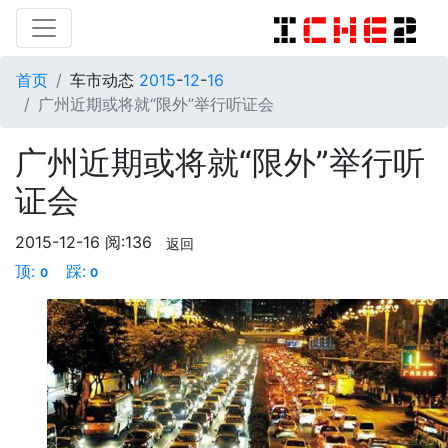
首页
车市动态
2015
-
12
-
16
广州近期或将就“限外”举行听证会
广州近期或将就“限外”举行听
证会
2015-12-16
阅:136
返回
顶:
踩:
0
0