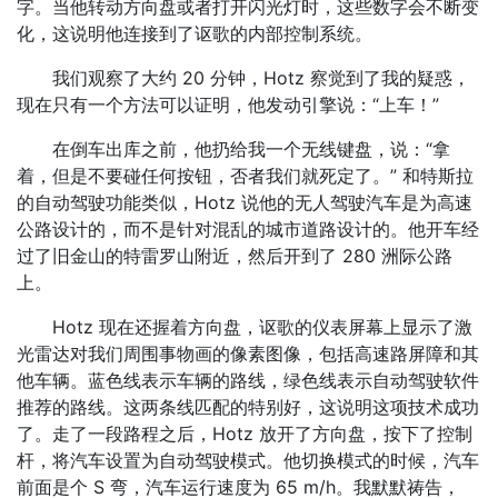
字。当他转动方向盘或者打开闪光灯时，这些数字会不断变
化，这说明他连接到了讴歌的内部控制系统。
我们观察了大约 20 分钟，Hotz 察觉到了我的疑惑，
现在只有一个方法可以证明，他发动引擎说：“上车！”
在倒车出库之前，他扔给我一个无线键盘，说：“拿
着，但是不要碰任何按钮，否者我们就死定了。” 和特斯拉
的自动驾驶功能类似，Hotz 说他的无人驾驶汽车是为高速
公路设计的，而不是针对混乱的城市道路设计的。他开车经
过了旧金山的特雷罗山附近，然后开到了 280 洲际公路
上。
Hotz 现在还握着方向盘，讴歌的仪表屏幕上显示了激
光雷达对我们周围事物画的像素图像，包括高速路屏障和其
他车辆。蓝色线表示车辆的路线，绿色线表示自动驾驶软件
推荐的路线。这两条线匹配的特别好，这说明这项技术成功
了。走了一段路程之后，Hotz 放开了方向盘，按下了控制
杆，将汽车设置为自动驾驶模式。他切换模式的时候，汽车
前面是个 S 弯，汽车运行速度为 65 m/h。我默默祷告，