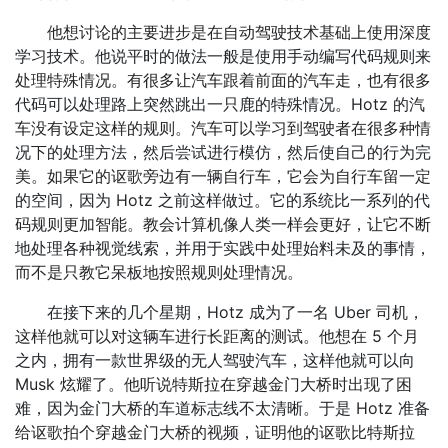
他想讨论的主要进步是在自动驾驶技术基础上使用深度
学习技术。他说平时的做法一般是使用手动编写代码规则来
处理特殊情况。有很多让汽车跟着前面的汽车走，也有很多
代码可以处理路上突然跳出一只鹿的特殊情况。Hotz 的汽
车没有设定这样的规则。汽车可以学习到驾驶者在很多种情
况下的处理方法，然后尝试进行模仿，然后使自己的行为完
美。如果它的讴歌旁边有一辆自行车，它会为自行车留一定
的空间，因为 Hotz 之前这样做过。它的系统比一系列的代
码规则更加智能。教会计算机像人类一样会更好，让它不断
地处理各种视觉线索，并用于实践中处理始料未及的事情，
而不是只教它呆板地按照规则处理情况。
在接下来的几个星期，Hotz 成为了一名 Uber 司机，
这样他就可以对这辆车进行长距离的测试。他想在 5 个月
之内，拥有一款世界级的无人驾驶汽车，这样他就可以向
Musk 炫耀了。他听说特斯拉在穿越金门大桥时出现了困
难，因为金门大桥的车道标志线不太清晰。于是 Hotz 准备
给讴歌拍个穿越金门大桥的视频，证明他的讴歌比特斯拉