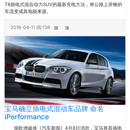
T8插电式混合动力SUV的最新充电方法，将公路上穿梭的
车流变成其电能来源。
2016-04-11
阅:138
踩
顶
宝马确立插电式混动车品牌 命名
iPerformance
据欧洲媒体《汽车新闻》4月8日消息，宝马将其插电