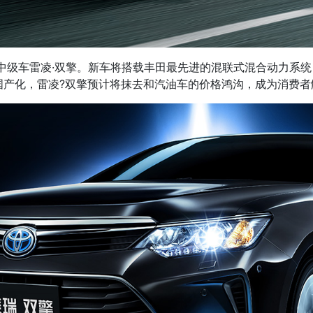
力中级车雷凌·双擎。新车将搭载丰田最先进的混联式混合动力系
的国产化，雷凌?双擎预计将抹去和汽油车的价格鸿沟，成为消费