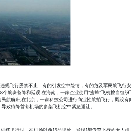
器违规飞行屡禁不止，有的引发空中险情，有的危及军民航飞行
8个航班备降和延误;在海南，一家企业使用“蜜蜂”飞机擅自组
架民航航班;在北京，一家科技公司进行商业性航拍飞行，既没有
，导致待降首都机场的多架飞机空中紧急避让。
机训练飞行时，在机场以西15公里处，发现1架低空飞行的无人机