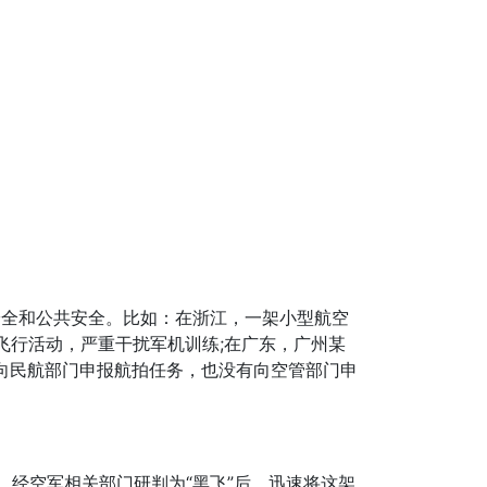
安全和公共安全。比如：在浙江，一架小型航空
织飞行活动，严重干扰军机训练;在广东，广州某
向民航部门申报航拍任务，也没有向空管部门申
，经空军相关部门研判为“黑飞”后，迅速将这架