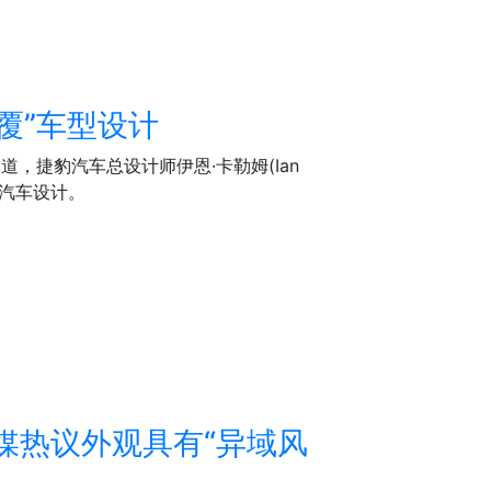
覆”车型设计
报道，捷豹汽车总设计师伊恩·卡勒姆(Ian
覆”汽车设计。
媒热议外观具有“异域风