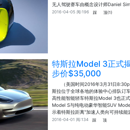
无人驾驶赛车由概念设计师Daniel 
2016-04-05
阅:196
踩
顶
(1)
特斯拉Model 3正式
步价$35,000
（美国时间2016年3月31日8:30
斯拉位于全球各地的体验中心排队订
高性能智能轿车特斯拉Model 3也
Model S与纯电动豪华智能SUV Mo
示着特斯拉距离"加速人类向可持续能
2016-04-01
阅:134
踩
顶