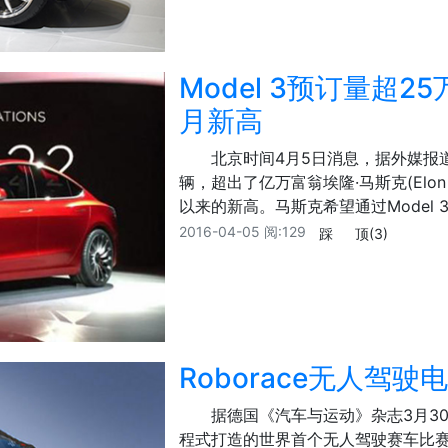
Model 3预订量超
月新高
北京时间4月5日消息，据外媒报道
辆，超出了亿万富翁埃隆·马斯克(Elo
以来的新高。马斯克希望通过Model
2016-04-05
阅:129
踩
顶
(3)
Roborace无人驾
据德国《汽车与运动》杂志3月30日消
程式打造的世界首个无人驾驶赛车比赛R