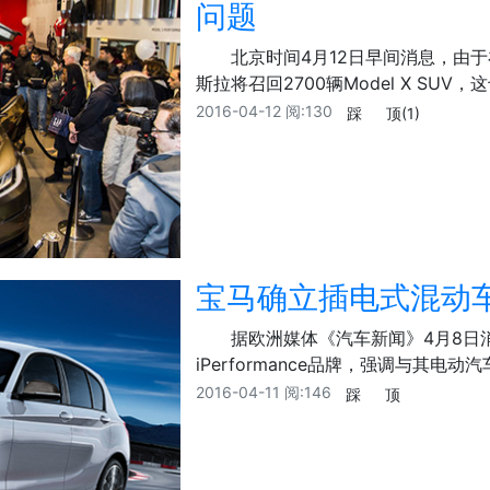
问题
北京时间4月12日早间消息，由
斯拉将召回2700辆Model X SU
2016-04-12
阅:130
踩
顶
(1)
宝马确立插电式混动车品牌
据欧洲媒体《汽车新闻》4月8日
iPerformance品牌，强调与其电
2016-04-11
阅:146
踩
顶