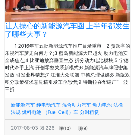
让人操心的新能源汽车圈 上半年都发生
了哪些大事？
1 2016年前五批新能源汽车推广目录重审；2 贾跃亭的
乐视汽车梦走向何方？;3 蟹岛新能源大巴起火 动力电池安
全成焦点;4 比亚迪放弃垂直生态 拆分动力电池模块;5 宁德
时代牵手上汽 开创零整关系新模式;6 新能源汽车牌照密集
发放 引发业界猜想;7 江淮大众联姻 中德总理做媒;8 新版双
积分政策征求意见稿引发车企恐慌;9 特斯拉在华建厂“一波
三折
新能源汽车
纯电动汽车
混合动力汽车
动力电池
法律
法规
燃料电池 （Fuel Cell)）车
分时租赁
2017-08-03
阅:226
踩
(10)
顶
(9)