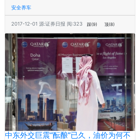
安全养车
2017-12-01
源:证券日报
阅:323
踩
(9)
顶
(8)
中东外交巨震“酝酿”已久，油价为何不