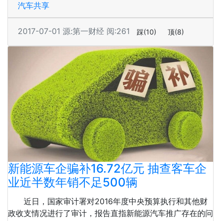
汽车共享
2017-07-01
源:第一财经
阅:261
踩
(10)
顶
(8)
新能源车企骗补16.72亿元 抽查客车企
业近半数年销不足500辆
近日，国家审计署对2016年度中央预算执行和其他财
政收支情况进行了审计，报告直指新能源汽车推广存在的问