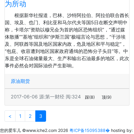
为所动
根据新华社报道，巴林、沙特阿拉伯、阿拉伯联合酋长
国、埃及、也门、利比亚和马尔代夫等国5日在断交声明中
称，卡塔尔“资助以穆兄会为首的地区恐怖组织”，“通过媒
体散播”“基地”组织和“伊斯兰国”极端言论与思想，“干涉埃
及、阿联酋等国及地区国家内政，危及地区和平与稳定”，
“包庇、收容遭到地区国家政府通缉的恐怖分子头目”等。中
东是全球石油储量最大、生产和输出石油最多的地区，此次
事件必然会对国际油价产生影响。
原油期货
2017-06-06
源:第一财经
阅:324
踩
(8)
顶
(9)
Previous
(current)
<
1
2
3
您的爱车儿
©www.iche2.com
2026
粤ICP备15095388�
hosting by: